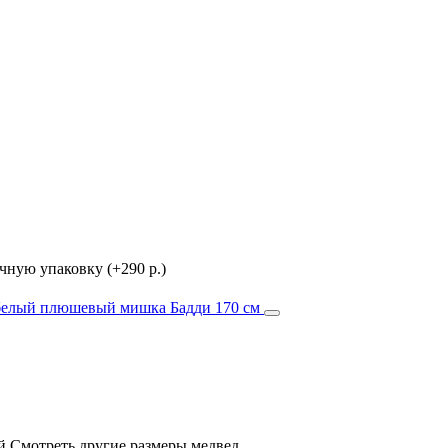
ную упаковку (+290 р.)
й Смотреть другие размеры медвед..