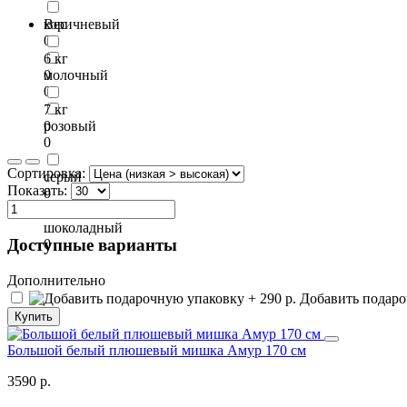
коричневый
Вес
0
6 кг
молочный
0
0
7 кг
розовый
0
0
Сортировка:
серый
Показать:
0
шоколадный
Доступные варианты
0
Дополнительно
Добавить подароч
Купить
Большой белый плюшевый мишка Амур 170 см
3590 р.